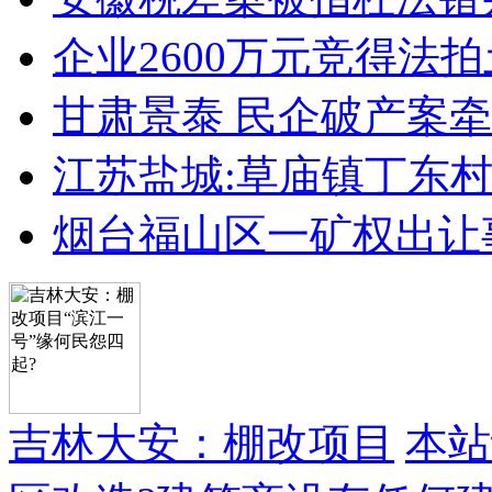
企业2600万元竞得法
甘肃景泰 民企破产案牵
江苏盐城:草庙镇丁东
烟台福山区一矿权出让
吉林大安：棚改项目
本站