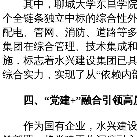
其中，聊城大学东昌学院东
个全链条独立中标的综合性
配电、管网、消防、道路等
集团在综合管理、技术集成
施，标志着水兴建设集团已
综合实力，实现了从“依赖内部
四、“党建+”融合引领高
作为国有企业，水兴建设集