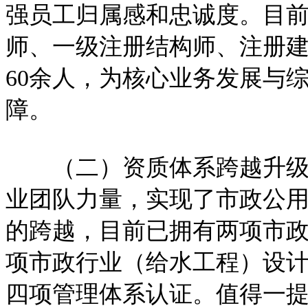
强员工归属感和忠诚度。目
师、一级注册结构师、注册
60余人，为核心业务发展与
障。
（二）资质体系跨越升级。
业团队力量，实现了市政公
的跨越，目前已拥有两项市
项市政行业（给水工程）设计乙
四项管理体系认证。值得一