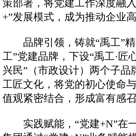
策部署，将党建工作深度融入
+”发展模式，成为推动企业
品牌引领，铸就“禹工”精神
工”党建品牌，下设“禹工·匠
兴民”（市政设计）两个子品
工匠文化，将党的初心使命
值观紧密结合，形成富有感
实践赋能，“党建+N”在