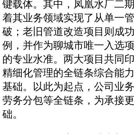
键载体。其中，凤凰水厂二
着其业务领域实现了从单一
破；老旧管道改造项目则成功
例，并作为聊城市唯一入选
的专业水准。两大项目共同
精细化管理的全链条综合能
基础。以此为起点，公司业
劳务分包等全链条，为承接
础。