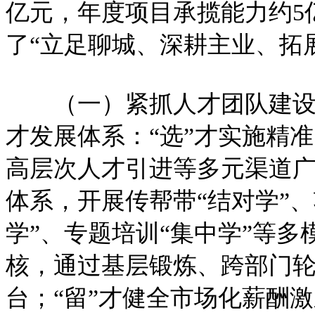
亿元，年度项目承揽能力约5
了“立足聊城、深耕主业、拓
（一）紧抓人才团队建设。
才发展体系：“选”才实施精
高层次人才引进等多元渠道广
体系，开展传帮带“结对学”、
学”、专题培训“集中学”等多
核，通过基层锻炼、跨部门
台；“留”才健全市场化薪酬