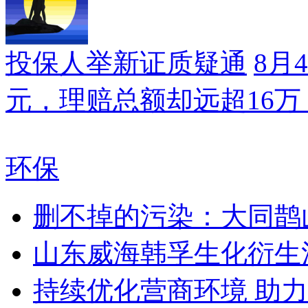
投保人举新证质疑通
8月
元，理赔总额却远超16
环保
删不掉的污染：大同鹊
山东威海韩孚生化衍生
持续优化营商环境 助