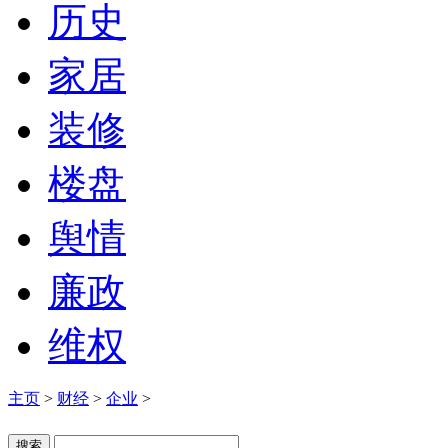
历史
家居
装修
楼盘
舆情
廉政
维权
主页
>
财经
>
企业
>