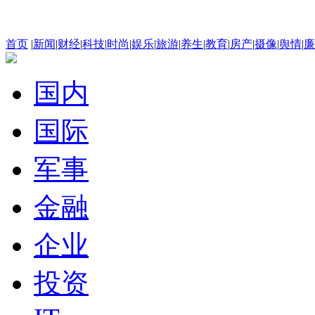
首页
|
新闻
|
财经
|
科技
|
时尚
|
娱乐
|
旅游
|
养生
|
教育
|
房产
|
摄像
|
舆情
|
廉
国内
国际
军事
金融
企业
投资