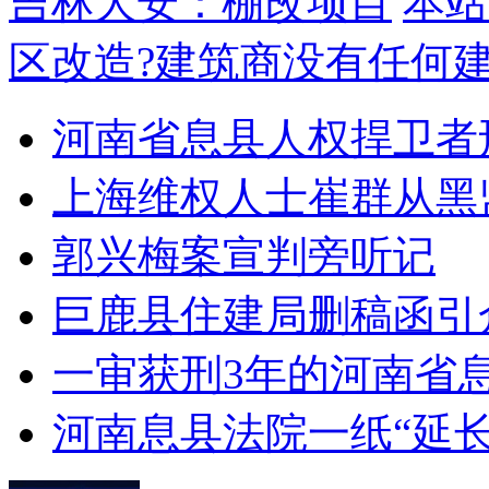
吉林大安：棚改项目
本站
区改造?建筑商没有任何
河南省息县人权捍卫者
上海维权人士崔群从黑
郭兴梅案宣判旁听记
巨鹿县住建局删稿函引
一审获刑3年的河南省
河南息县法院一纸“延