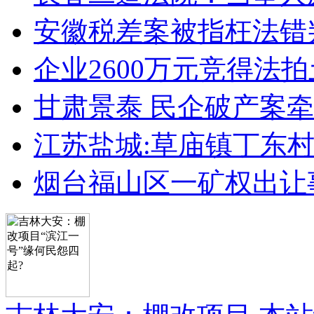
安徽税差案被指枉法错
企业2600万元竞得法
甘肃景泰 民企破产案牵
江苏盐城:草庙镇丁东
烟台福山区一矿权出让