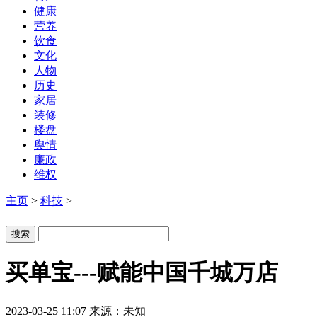
健康
营养
饮食
文化
人物
历史
家居
装修
楼盘
舆情
廉政
维权
主页
>
科技
>
买单宝---赋能中国千城万店
2023-03-25 11:07
来源：未知