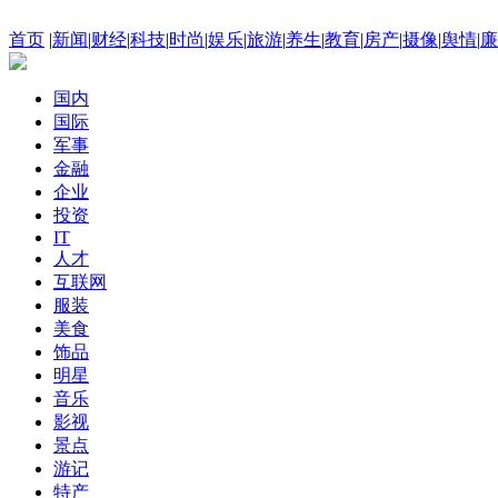
首页
|
新闻
|
财经
|
科技
|
时尚
|
娱乐
|
旅游
|
养生
|
教育
|
房产
|
摄像
|
舆情
|
廉
国内
国际
军事
金融
企业
投资
IT
人才
互联网
服装
美食
饰品
明星
音乐
影视
景点
游记
特产