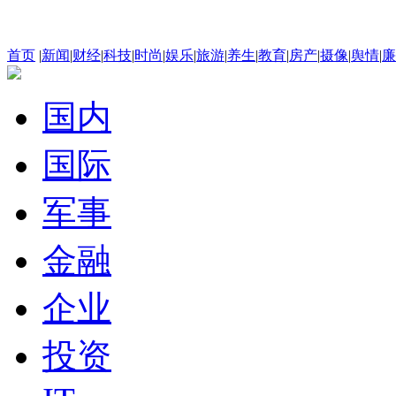
首页
|
新闻
|
财经
|
科技
|
时尚
|
娱乐
|
旅游
|
养生
|
教育
|
房产
|
摄像
|
舆情
|
廉
国内
国际
军事
金融
企业
投资