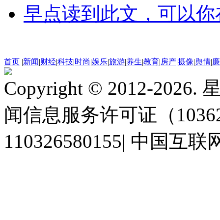
早点读到此文，可以你
首页
|
新闻
|
财经
|
科技
|
时尚
|
娱乐
|
旅游
|
养生
|
教育
|
房产
|
摄像
|
舆情
|
廉
Copyright © 2012-2
闻信息服务许可证（10362
110326580155
|
中国互联