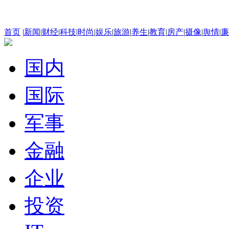
首页
|
新闻
|
财经
|
科技
|
时尚
|
娱乐
|
旅游
|
养生
|
教育
|
房产
|
摄像
|
舆情
|
廉
国内
国际
军事
金融
企业
投资