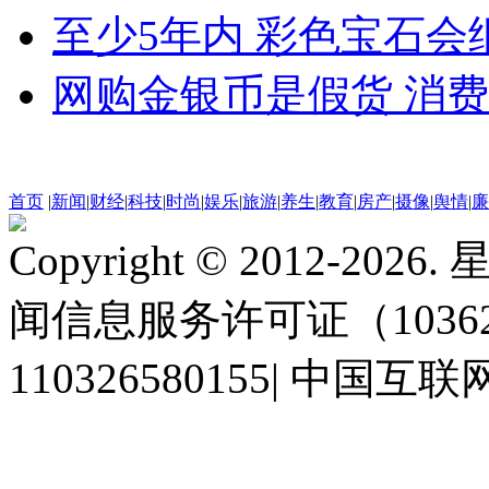
至少5年内 彩色宝石会
网购金银币是假货 消
首页
|
新闻
|
财经
|
科技
|
时尚
|
娱乐
|
旅游
|
养生
|
教育
|
房产
|
摄像
|
舆情
|
廉
Copyright © 2012-2
闻信息服务许可证（10362
110326580155
|
中国互联