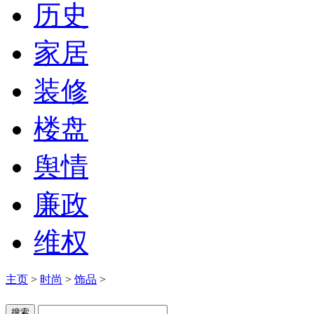
历史
家居
装修
楼盘
舆情
廉政
维权
主页
>
时尚
>
饰品
>