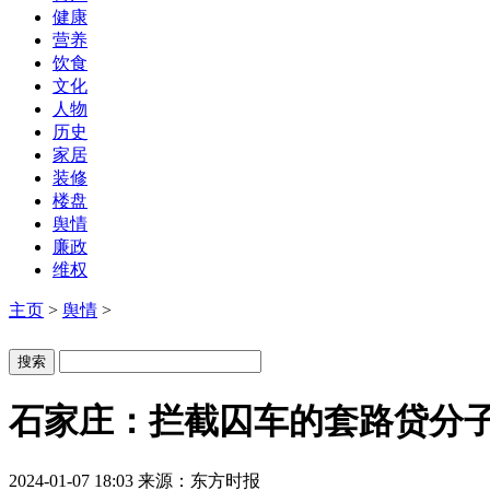
健康
营养
饮食
文化
人物
历史
家居
装修
楼盘
舆情
廉政
维权
主页
>
舆情
>
石家庄：拦截囚车的套路贷分
2024-01-07 18:03
来源：东方时报