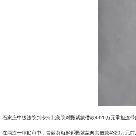
石家庄中级法院判令河北美院对甄紫蒙借款4320万元承担连
在两次一审庭审中，曹丽芬就起诉甄紫蒙向其借款4320万元