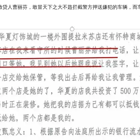
放贷人曹丽芬，敢冒天下之大不韪拦截警方押送嫌犯的车辆，而