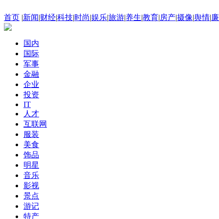
首页
|
新闻
|
财经
|
科技
|
时尚
|
娱乐
|
旅游
|
养生
|
教育
|
房产
|
摄像
|
舆情
|
廉
国内
国际
军事
金融
企业
投资
IT
人才
互联网
服装
美食
饰品
明星
音乐
影视
景点
游记
特产