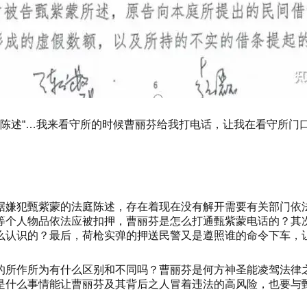
紫蒙陈述“…我来看守所的时候曹丽芬给我打电话，让我在看守所
据嫌犯甄紫蒙的法庭陈述，存在着现在没有解开需要有关部门依
等个人物品依法应被扣押，曹丽芬是怎么打通甄紫蒙电话的？其
么认识的？最后，荷枪实弹的押送民警又是遵照谁的命令下车，
的所作所为有什么区别和不同吗？曹丽芬是何方神圣能凌驾法律
是什么事情能让曹丽芬及其背后之人冒着违法的高风险，也要与