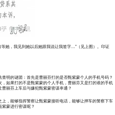
门口等她，我见到她以后她跟我说让我签字…”（见上图）。印证
法查明的谜团：首先是曹丽芬打的是否甄紫蒙个人的手机号码？
次，如果打的不是甄紫蒙的个人手机，曹丽芬又是打的谁的手机
让曹丽芬上车后与嫌犯甄紫蒙密谋串通？
之上，能够指挥警察让甄紫蒙接听电话，能够让押车的警察下车
甄紫蒙进行密谋呢？