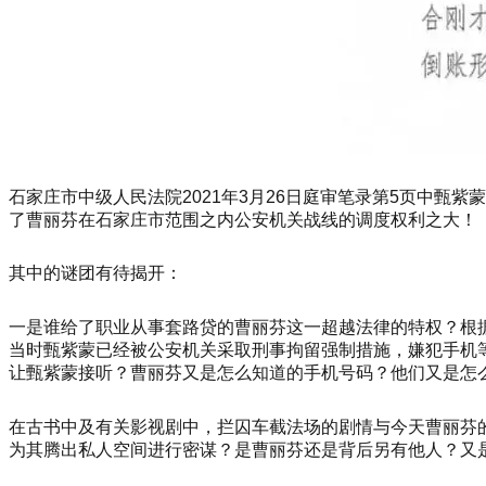
石家庄市中级人民法院2021年3月26日庭审笔录第5页中甄
了曹丽芬在石家庄市范围之内公安机关战线的调度权利之大！
其中的谜团有待揭开：
一是谁给了职业从事套路贷的曹丽芬这一超越法律的特权？根
当时甄紫蒙已经被公安机关采取刑事拘留强制措施，嫌犯手机
让甄紫蒙接听？曹丽芬又是怎么知道的手机号码？他们又是怎
在古书中及有关影视剧中，拦囚车截法场的剧情与今天曹丽芬
为其腾出私人空间进行密谋？是曹丽芬还是背后另有他人？又