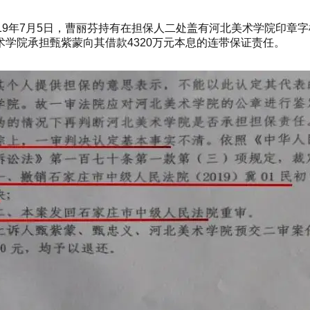
19年7月5日，曹丽芬持有在担保人二处盖有河北美术学院印章
学院承担甄紫蒙向其借款4320万元本息的连带保证责任。