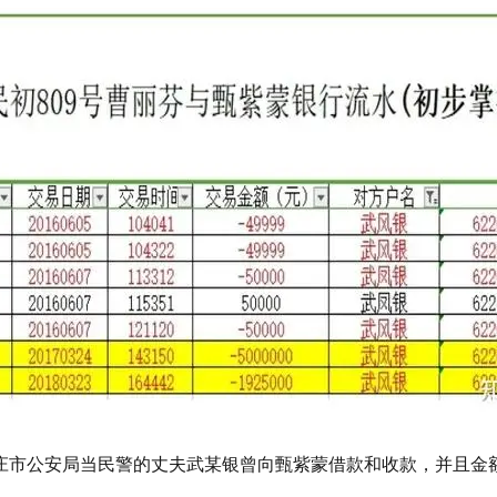
庄市公安局当民警的丈夫武某银曾向甄紫蒙借款和收款，并且金