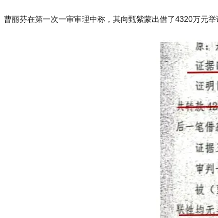
曹丽芬在第一次一审审理中称，其向甄紫蒙出借了4320万元举证为“