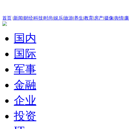
首页
|
新闻
|
财经
|
科技
|
时尚
|
娱乐
|
旅游
|
养生
|
教育
|
房产
|
摄像
|
舆情
|
廉
国内
国际
军事
金融
企业
投资