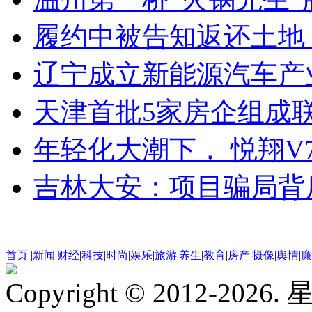
履约中被告知返还土地
辽宁成立新能源汽车产
天津首批5家房企组成
年轻化大潮下， 悦翔V
吉林大安：项目骗局背
首页
|
新闻
|
财经
|
科技
|
时尚
|
娱乐
|
旅游
|
养生
|
教育
|
房产
|
摄像
|
舆情
|
廉
Copyright © 2012-2