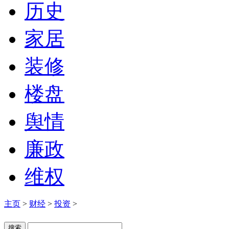
历史
家居
装修
楼盘
舆情
廉政
维权
主页
>
财经
>
投资
>