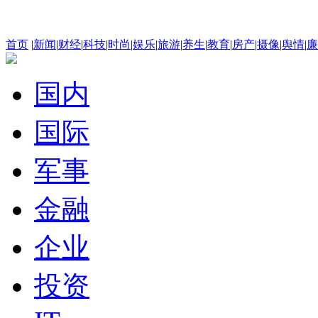
首页
|
新闻
|
财经
|
科技
|
时尚
|
娱乐
|
旅游
|
养生
|
教育
|
房产
|
摄像
|
舆情
|
廉
国内
国际
军事
金融
企业
投资