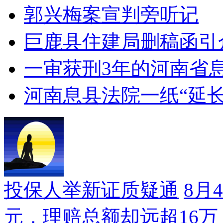
郭兴梅案宣判旁听记
巨鹿县住建局删稿函引
一审获刑3年的河南省
河南息县法院一纸“延
投保人举新证质疑通
8月
元，理赔总额却远超16