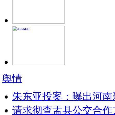
舆情
朱东亚投案：曝出河南
请求彻查盂县公交合作