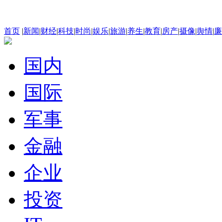
首页
|
新闻
|
财经
|
科技
|
时尚
|
娱乐
|
旅游
|
养生
|
教育
|
房产
|
摄像
|
舆情
|
廉
国内
国际
军事
金融
企业
投资