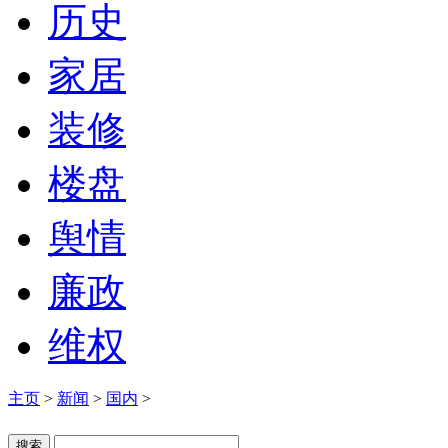
历史
家居
装修
楼盘
舆情
廉政
维权
主页
>
新闻
>
国内
>