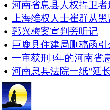
河南省息县人权捍卫者
上海维权人士崔群从黑
郭兴梅案宣判旁听记
巨鹿县住建局删稿函引
一审获刑3年的河南省
河南息县法院一纸“延