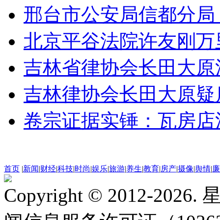
邢台市公安局信都分局
北京平谷法院许友刚万
吉林省律协会长田大原
吉林律协会长田大原疑
卷宗证据实锤：瓦房店
首页
|
新闻
|
财经
|
科技
|
时尚
|
娱乐
|
旅游
|
养生
|
教育
|
房产
|
摄像
|
舆情
|
廉
Copyright © 2012-2