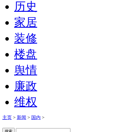
历史
家居
装修
楼盘
舆情
廉政
维权
主页
>
新闻
>
国内
>