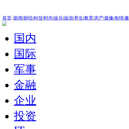
首页
|
新闻
|
财经
|
科技
|
时尚
|
娱乐
|
旅游
|
养生
|
教育
|
房产
|
摄像
|
舆情
|
廉
国内
国际
军事
金融
企业
投资