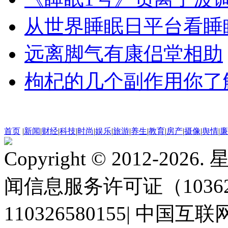
从世界睡眠日平台看睡
远离脚气有康侣堂相助
枸杞的几个副作用你了
首页
|
新闻
|
财经
|
科技
|
时尚
|
娱乐
|
旅游
|
养生
|
教育
|
房产
|
摄像
|
舆情
|
廉
Copyright © 2012-2
闻信息服务许可证（10362
110326580155
|
中国互联