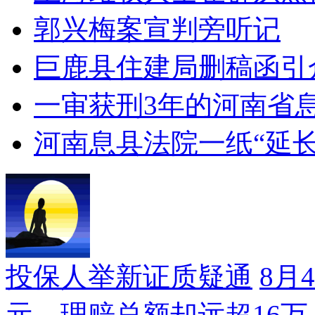
郭兴梅案宣判旁听记
巨鹿县住建局删稿函引
一审获刑3年的河南省
河南息县法院一纸“延
投保人举新证质疑通
8月
元，理赔总额却远超16