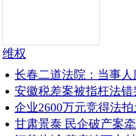
维权
长春二道法院：当事人
安徽税差案被指枉法错
企业2600万元竞得法
甘肃景泰 民企破产案牵