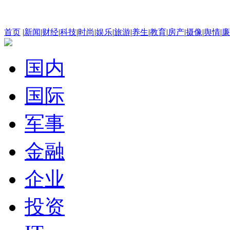
首页
|
新闻
|
财经
|
科技
|
时尚
|
娱乐
|
旅游
|
养生
|
教育
|
房产
|
摄像
|
舆情
|
廉
国内
国际
军事
金融
企业
投资