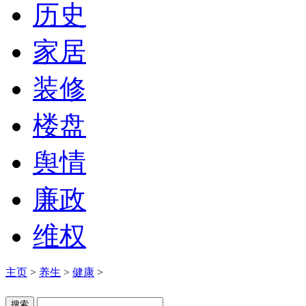
历史
家居
装修
楼盘
舆情
廉政
维权
主页
>
养生
>
健康
>