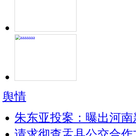
舆情
朱东亚投案：曝出河南
请求彻查盂县公交合作